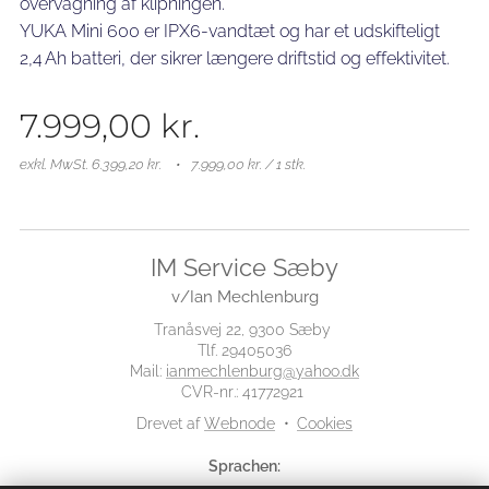
overvågning af klipningen.
YUKA Mini 600 er IPX6-vandtæt og har et udskifteligt
2,4 Ah batteri, der sikrer længere driftstid og effektivitet.
7.999,00
kr.
exkl. MwSt. 6.399,20 kr.
7.999,00 kr. / 1 stk.
IM Service Sæby
v/Ian Mechlenburg
Tranåsvej 22, 9300 Sæby
Tlf. 29405036
Mail:
ianmechlenburg@yahoo.dk
CVR-nr.: 41772921
Drevet af
Webnode
Cookies
Sprachen