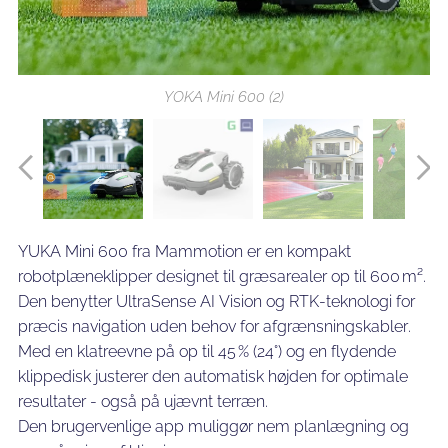
YOKA Mini 600 (1)
YOKA Mini 600 (4)
YOKA Mini 600 (2)
YOKA Mini 600 (6)
YOKA Mini 600 (3)
YOKA Mini 600 (5)
YUKA Mini 600 fra Mammotion er en kompakt
robotplæneklipper designet til græsarealer op til 600 m².
Den benytter UltraSense AI Vision og RTK-teknologi for
præcis navigation uden behov for afgrænsningskabler.
Med en klatreevne på op til 45 % (24°) og en flydende
klippedisk justerer den automatisk højden for optimale
resultater - også på ujævnt terræn.
Den brugervenlige app muliggør nem planlægning og