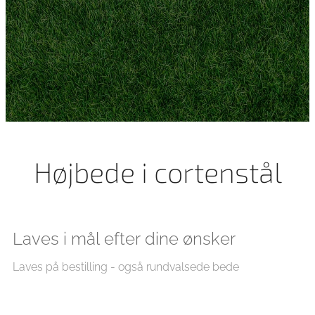
Højbede i cortenstål
Laves i mål efter dine ønsker
Laves på bestilling - også rundvalsede bede