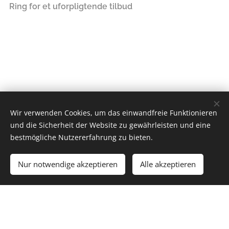
Ring for et uforpligtende tilbud
Wir verwenden Cookies, um das einwandfreie Funktionieren
IM Service Sæby
und die Sicherheit der Website zu gewährleisten und eine
bestmögliche Nutzererfahrung zu bieten.
v/Ian Mechlenburg
Tranåsvej 22, 9300 Sæby
Tlf. 29405036
Nur notwendige akzeptieren
Alle akzeptieren
Mail:
ianmechlenburg@yahoo.dk
CVR-nr.: 41772921
Drevet af
Webnode
Cookies
Sprachen
Dansk
Deutsch