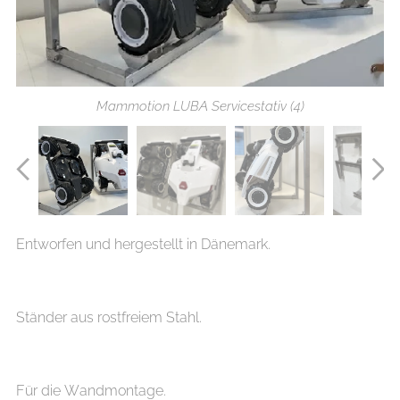
Mammotion LUBA Servicestativ (4)
Mammotion LUBA Servicestativ (2)
Mammotion LUBA Servicestativ (3)
Entworfen und hergestellt in Dänemark.
Mammotion LUBA Servicestativ (1)
Ständer aus rostfreiem Stahl.
Für die Wandmontage.