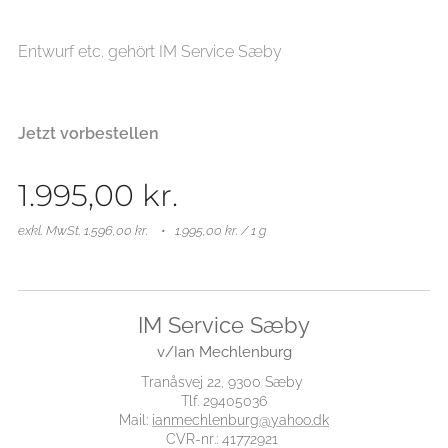
Entwurf etc. gehört IM Service Sæby
Jetzt vorbestellen
1.995,00
kr.
exkl. MwSt. 1.596,00 kr.
1.995,00 kr. / 1 g
IM Service Sæby
v/Ian Mechlenburg
Tranåsvej 22, 9300 Sæby
Tlf. 29405036
Mail:
ianmechlenburg@yahoo.dk
CVR-nr.: 41772921