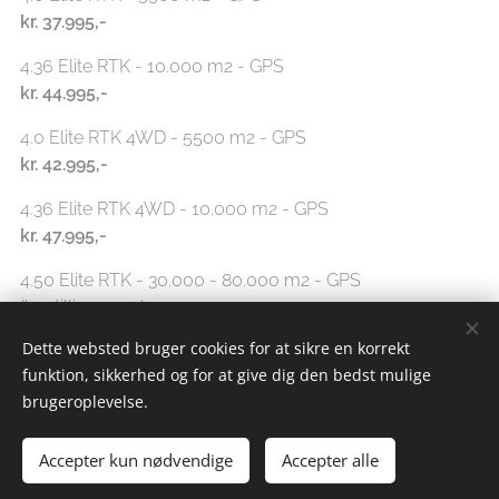
kr.
37.995,-
4.36 Elite RTK - 10.000 m2 - GPS
kr. 44.995
,-
4.0 Elite RTK 4WD - 5500 m2 - GPS
kr.
42.995,-
4.36 Elite RTK 4WD - 10.000 m2 - GPS
kr.
47.995,-
4.50 Elite RTK - 30.000 - 80.000 m2 - GPS
(bestillingsvare)
kr.
159.995,-
Dette websted bruger cookies for at sikre en korrekt
funktion, sikkerhed og for at give dig den bedst mulige
brugeroplevelse.
Power kit (batteri til ovenstående
Accepter kun nødvendige
Accepter alle
modeller)