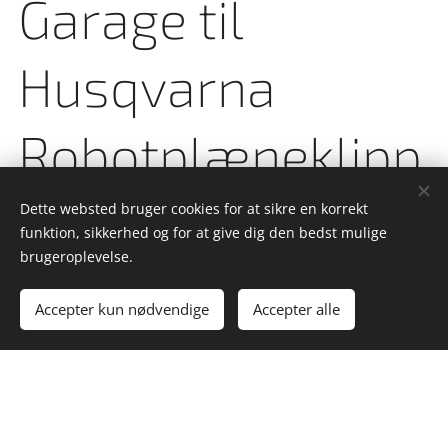
Garage til
Husqvarna
Robotplæneklipp
er
Dette websted bruger cookies for at sikre en korrekt
funktion, sikkerhed og for at give dig den bedst mulige
brugeroplevelse.
Pris fra kr. 1.629,-
Accepter kun nødvendige
Accepter alle
IM Service Sæby